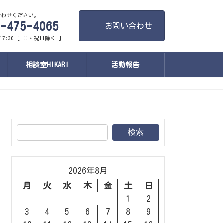
合わせください。
-475-4065
お問い合わせ
17:30 [ 日・祝日除く ]
相談室HIKARI
活動報告
検索
2026年8月
月
火
水
木
金
土
日
1
2
3
4
5
6
7
8
9