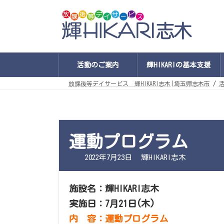
コ
ナ
ン
ビ
テ
ゲ
ン
ー
ツ
シ
へ
ョ
ス
ン
キ
に
活動のご案内
輝HIKARIの基本支援
ッ
移
プ
動
放課後等デイサービス 輝HIKARI志木|埼玉県志木市
運動プログラム
最
2022年7月23日
輝HIKARI志木
終
更
新
日
施設名：輝HIKARI志木
時
:
実施日：7月21日(木)
内 容：運動プログラム