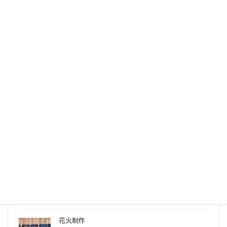
毛糸でおばけづくり
2025年10月13日
お誕生日会
2025年9月24日
紙コップタワー
2025年9月21日
元気いっぱい！ひまわりの壁面製作
2025年9月13日
花火制作