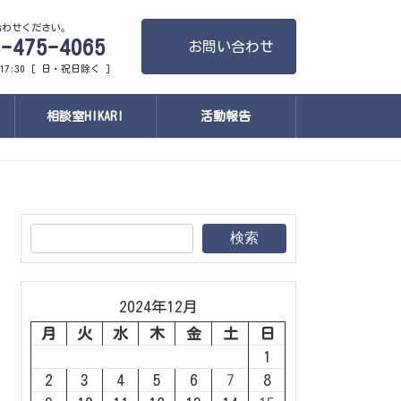
合わせください。
-475-4065
お問い合わせ
17:30 [ 日・祝日除く ]
相談室HIKARI
活動報告
検索
2024年12月
月
火
水
木
金
土
日
1
2
3
4
5
6
7
8