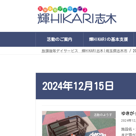
コ
ナ
ン
ビ
テ
ゲ
ン
ー
ツ
シ
へ
ョ
ス
ン
キ
に
活動のご案内
輝HIKARIの基本支援
ッ
移
プ
動
放課後等デイサービス 輝HIKARI志木|埼玉県志木市
2
2024年12月15日
ゆきが
活動のようす
2024年1
施設名・
まだ雪が