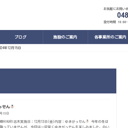
お気軽にお問い
048
受付時間 10:00-
ブログ
施設のご案内
各事業所のご案内
024年12月15日
っせん
2月15日
輝HIKARI志木実施日：12月13日(金)内容：ゆきがっせん
今年の冬は
降っていませんが、今回は一足早くゆきがっせんを楽しみました。白い